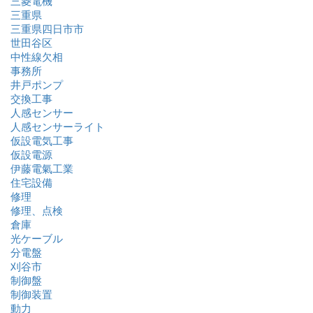
三菱電機
三重県
三重県四日市市
世田谷区
中性線欠相
事務所
井戸ポンプ
交換工事
人感センサー
人感センサーライト
仮設電気工事
仮設電源
伊藤電氣工業
住宅設備
修理
修理、点検
倉庫
光ケーブル
分電盤
刈谷市
制御盤
制御装置
動力