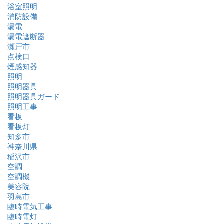
浴室照明
消防設備
漏電
漏電遮断器
瀬戸市
点検口
煙感知器
照明
照明器具
照明器具ガード
照明工事
看板
看板灯
知多市
神奈川県
稲沢市
空調
空調機
美容院
羽島市
臨時電気工事
臨時電灯