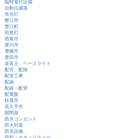
臨時電灯設備
自動点滅器
蛍光灯
蟹江市
蟹江町
街路灯
西尾市
豊川市
豊橋市
豊田市
逆富士、ベースライト
配管、配線
配管工事
配線
配線・配管
配電盤
鈴鹿市
長久手市
開閉器
防水コンセント
防火対策
防災設備
防犯・セキュリティー