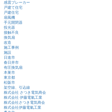
感震ブレーカー
戸建て住宅
戸建住宅
扇風機
手元開閉器
投光器
接触不良
換気扇
改造
施工事例
施設
日進市
春日井市
有圧換気扇
本巣市
東京都
松阪市
架空線、引込線
株式会社 さつき電気商会
株式会社 伊藤電氣工業
株式会社さつき電気商会
株式会社伊藤電氣工業