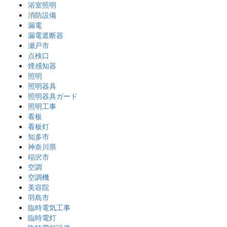
浴室照明
消防設備
漏電
漏電遮断器
瀬戸市
点検口
煙感知器
照明
照明器具
照明器具ガード
照明工事
看板
看板灯
知多市
神奈川県
稲沢市
空調
空調機
美容院
羽島市
臨時電気工事
臨時電灯