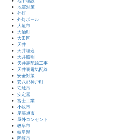
地中埋設
地震対策
外灯
外灯ポール
大垣市
大治町
大田区
天井
天井埋込
天井照明
天井裏配線工事
天井裏電気配線
安全対策
安八郡神戸町
安城市
安定器
富士工業
小牧市
尾張旭市
屋外コンセント
岐阜市
岐阜県
岡崎市