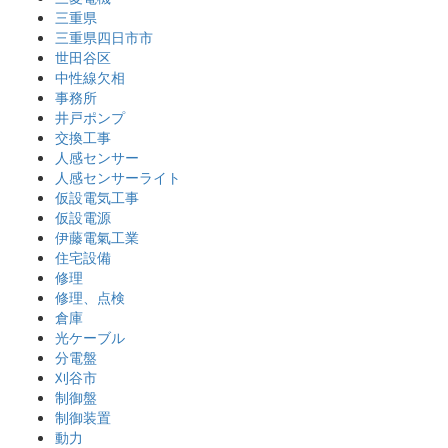
三重県
三重県四日市市
世田谷区
中性線欠相
事務所
井戸ポンプ
交換工事
人感センサー
人感センサーライト
仮設電気工事
仮設電源
伊藤電氣工業
住宅設備
修理
修理、点検
倉庫
光ケーブル
分電盤
刈谷市
制御盤
制御装置
動力