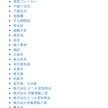
感震ブレーカー
戸建て住宅
戸建住宅
扇風機
手元開閉器
投光器
接触不良
換気扇
改造
施工事例
施設
日進市
春日井市
有圧換気扇
本巣市
東京都
松阪市
架空線、引込線
株式会社 さつき電気商会
株式会社 伊藤電氣工業
株式会社さつき電気商会
株式会社伊藤電氣工業
桑名市