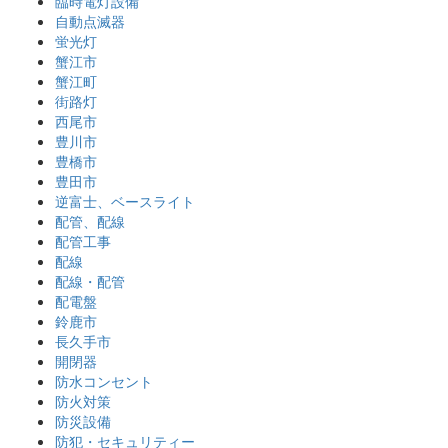
臨時電灯設備
自動点滅器
蛍光灯
蟹江市
蟹江町
街路灯
西尾市
豊川市
豊橋市
豊田市
逆富士、ベースライト
配管、配線
配管工事
配線
配線・配管
配電盤
鈴鹿市
長久手市
開閉器
防水コンセント
防火対策
防災設備
防犯・セキュリティー