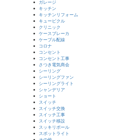
ガレージ
キッチン
キッチンリフォーム
キュービクル
クリニック
ケースブレーカ
ケーブル配線
コロナ
コンセント
コンセント工事
さつき電気商会
シーリング
シーリングファン
シーリングライト
シャンデリア
ショート
スイッチ
スイッチ交換
スイッチ工事
スイッチ移設
スッキリポール
スポットライト
その他