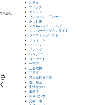
ホテル
マックス
マンション
マンション・アパート
みよし市
メタルハライドランプ
ユニバーサルダウンライト
ライティングダクト
リフォーム
リモコン
リンナイ
レンジフード
ローゼット
一宮市
三菱電機
三重県
ござ
三重県四日市市
く
世田谷区
中性線欠相
事務所
井戸ポンプ
交換工事