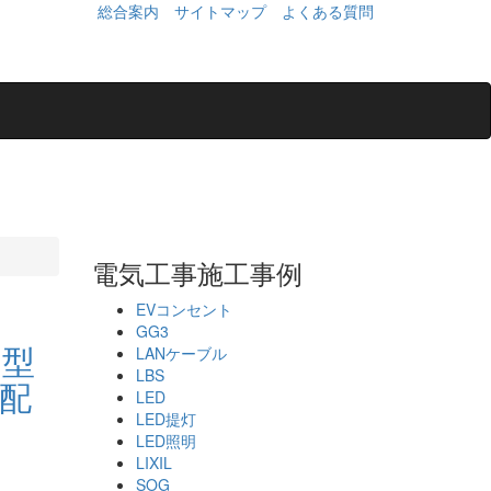
総合案内
サイトマップ
よくある質問
電気工事施工事例
EVコンセント
GG3
ト型
LANケーブル
LBS
 配
LED
LED提灯
LED照明
LIXIL
SOG