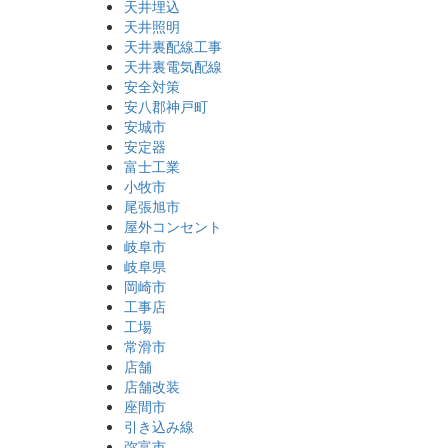
天井埋込
天井照明
天井裏配線工事
天井裏電気配線
安全対策
安八郡神戸町
安城市
安定器
富士工業
小牧市
尾張旭市
屋外コンセント
岐阜市
岐阜県
岡崎市
工事店
工場
常滑市
店舗
店舗改装
座間市
引き込み線
弥富市