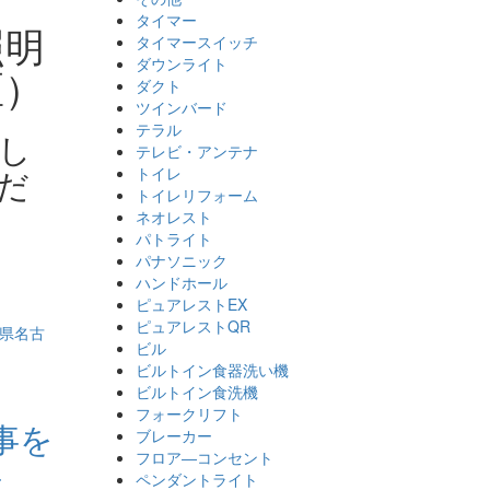
タイマー
照明
タイマースイッチ
ダウンライト
区）
ダクト
ツインバード
テラル
し
テレビ・アンテナ
だ
トイレ
トイレリフォーム
ネオレスト
パトライト
パナソニック
ハンドホール
ピュアレストEX
ピュアレストQR
ビル
ビルトイン食器洗い機
ビルトイン食洗機
フォークリフト
事を
ブレーカー
フロア―コンセント
事
ペンダントライト