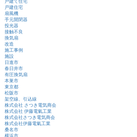
戸建て住宅
戸建住宅
扇風機
手元開閉器
投光器
接触不良
換気扇
改造
施工事例
施設
日進市
春日井市
有圧換気扇
本巣市
東京都
松阪市
架空線、引込線
株式会社 さつき電気商会
株式会社 伊藤電氣工業
株式会社さつき電気商会
株式会社伊藤電氣工業
桑名市
横浜市