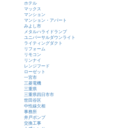
ホテル
マックス
マンション
マンション・アパート
みよし市
メタルハライドランプ
ユニバーサルダウンライト
ライティングダクト
リフォーム
リモコン
リンナイ
レンジフード
ローゼット
一宮市
三菱電機
三重県
三重県四日市市
世田谷区
中性線欠相
事務所
井戸ポンプ
交換工事