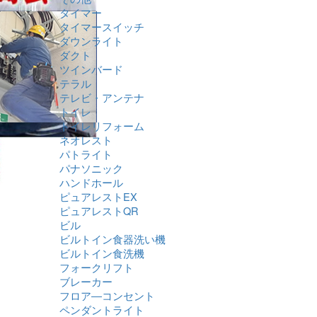
タイマー
タイマースイッチ
ダウンライト
ダクト
ツインバード
テラル
テレビ・アンテナ
トイレ
トイレリフォーム
ネオレスト
パトライト
パナソニック
ハンドホール
ピュアレストEX
ピュアレストQR
ビル
ビルトイン食器洗い機
ビルトイン食洗機
フォークリフト
ブレーカー
フロア―コンセント
ペンダントライト