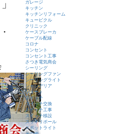
！」
ガレージ
キッチン
キッチンリフォーム
キュービクル
クリニック
・
ケースブレーカ
ケーブル配線
コロナ
コンセント
コンセント工事
さつき電気商会
会
シーリング
シーリングファン
シーリングライト
シャンデリア
ショート
スイッチ
スイッチ交換
スイッチ工事
スイッチ移設
スッキリポール
スポットライト
その他