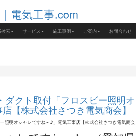
域検索
サービス
施工事例
ご案内
お問合わせ
・ダクト取付「フロスビー照明オ
事店【株式会社さつき電気商会】